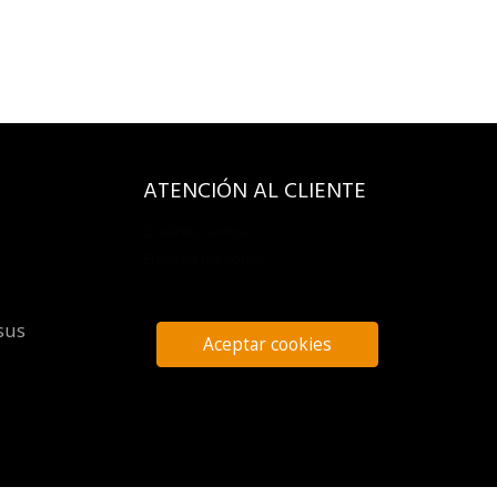
ATENCIÓN AL CLIENTE
Quiénes somos
Encarga tus libros
sus
Aceptar cookies
s de la
evenque