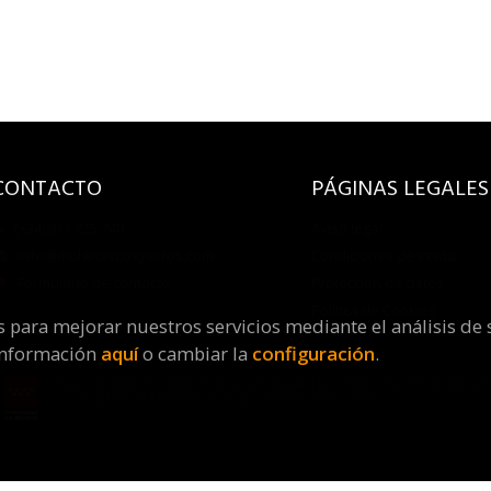
CONTACTO
PÁGINAS LEGALES
(+34) 911 725 740
Aviso legal
info@molardiscosylibros.com
Condiciones de venta
Formulario de contacto
Protección de datos
Política de Cookies
os para mejorar nuestros servicios mediante el análisis de 
información
aquí
o cambiar la
configuración
.
Esta actividad ha recibido una ayuda para la modernización de librería
Comunidad de Madrid correspondiente al año 2025
Molar Discos y Libros
. Todos los Derechos Reservados |
Grupo Tr