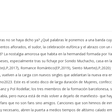
uras no se haya dicho ya? ¿Qué palabras le ponemos a una banda cuya
imientos aflorados, el sudor, la celebración eufórica y el abrazo con 
ad? La nostalgia amorosa que habita en la hermandad formada por Yago
eses, especialmente tras su fichaje por Sonido Muchacho, casa en la 
e(LP,2017), Romance Romántico(EP,2019), Siento Muerte(LP,2020) y
uelven a la carga con nuevos singles que adelantan la nueva era en l
o2023. Este es el sexto disco de larga duración de Mujeres, confecc
Sanz y Pol Rodellar, los tres miembros de la formación barcelonesa, 
abía, pero nunca está de más volver a dejarlo de manifiesto- que ha
: fans que no son fans sino amigos. Canciones que son himnos de in
 necesario, abren la puerta a medios tiempos de altísimo calado e