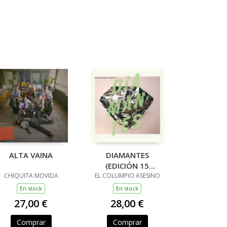
ALTA VAINA
DIAMANTES
(EDICIÓN 15
CHIQUITA MOVIDA
EL COLUMPIO ASESINO
ANIVERSARIO)
En stock
En stock
27,00 €
28,00 €
Comprar
Comprar