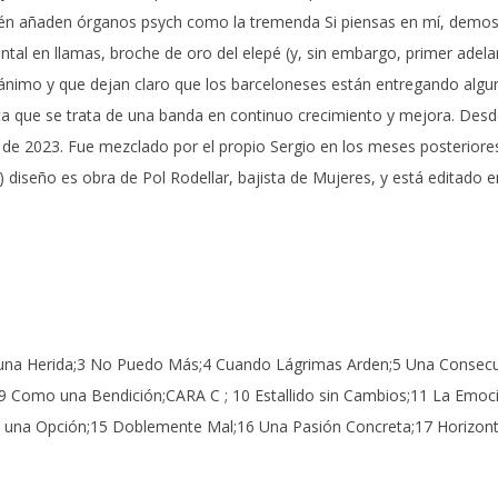
én añaden órganos psych como la tremenda Si piensas en mí, demost
ntal en llamas, broche de oro del elepé (y, sin embargo, primer adela
ánimo y que dejan claro que los barceloneses están entregando algu
ta que se trata de una banda en continuo crecimiento y mejora. Desd
de 2023. Fue mezclado por el propio Sergio en los meses posteriores
diseño es obra de Pol Rodellar, bajista de Mujeres, y está editado en 
a una Herida;3 No Puedo Más;4 Cuando Lágrimas Arden;5 Una Consecue
 Como una Bendición;CARA C ; 10 Estallido sin Cambios;11 La Emoció
 una Opción;15 Doblemente Mal;16 Una Pasión Concreta;17 Horizont