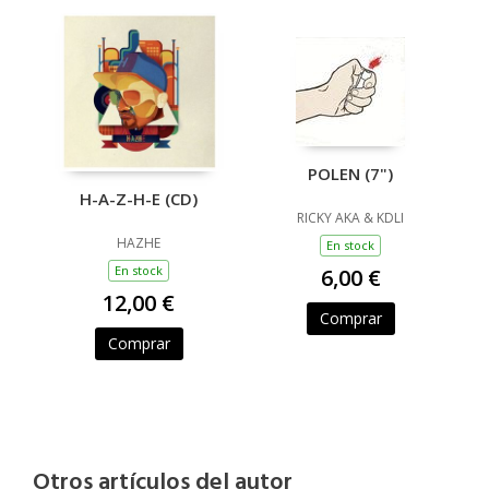
POLEN (7")
H-A-Z-H-E (CD)
RICKY AKA & KDLI
HAZHE
En stock
En stock
6,00 €
12,00 €
Comprar
Comprar
Otros artículos del autor