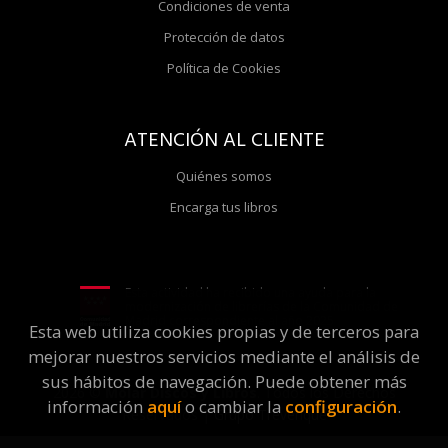
Condiciones de venta
Protección de datos
Política de Cookies
ATENCIÓN AL CLIENTE
Quiénes somos
Encarga tus libros
Esta actividad ha recibido una ayuda para la
modernización de librerías de la Comunidad de
Madrid correspondiente al año 2025
Esta web utiliza cookies propias y de terceros para
mejorar nuestros servicios mediante el análisis de
sus hábitos de navegación. Puede obtener más
2026 ©
Molar Discos y Libros
. Todos los Derechos
información
aquí
o cambiar la
configuración
.
Reservados |
Grupo Trevenque