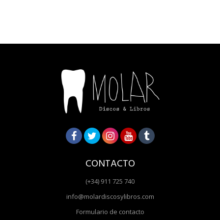
CONTACTO
(+34) 911 725 740
info@molardiscosylibros.com
Formulario de contacto