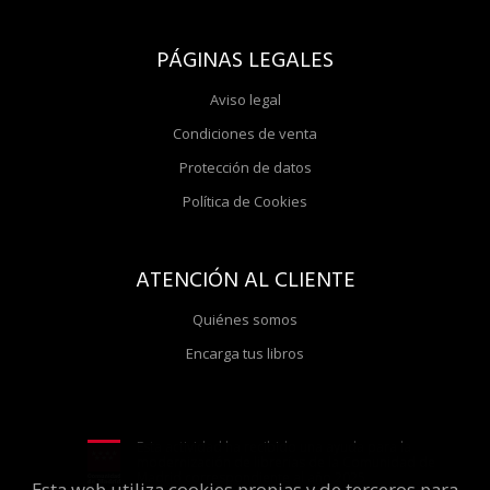
PÁGINAS LEGALES
Aviso legal
Condiciones de venta
Protección de datos
Política de Cookies
ATENCIÓN AL CLIENTE
Quiénes somos
Encarga tus libros
Esta actividad ha recibido una ayuda para la
modernización de librerías de la Comunidad de
Madrid correspondiente al año 2025
Esta web utiliza cookies propias y de terceros para