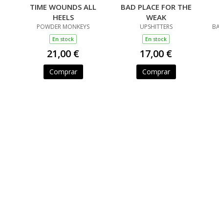
TIME WOUNDS ALL
BAD PLACE FOR THE
HEELS
WEAK
POWDER MONKEYS
UPSHITTERS
BA
En stock
En stock
21,00 €
17,00 €
Comprar
Comprar