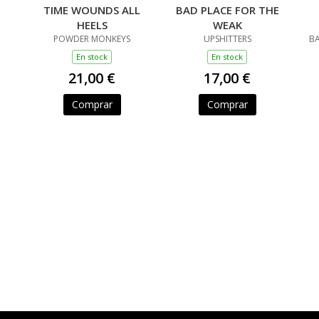
TIME WOUNDS ALL
BAD PLACE FOR THE
HEELS
WEAK
POWDER MONKEYS
UPSHITTERS
BA
En stock
En stock
21,00 €
17,00 €
Comprar
Comprar