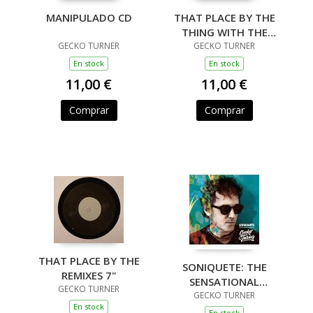
MANIPULADO CD
THAT PLACE BY THE
THING WITH THE
GECKO TURNER
COOL NAME CD
GECKO TURNER
En stock
En stock
11,00 €
11,00 €
Comprar
Comprar
THAT PLACE BY THE
SONIQUETE: THE
REMIXES 7"
SENSATIONAL
GECKO TURNER
SOUND OF (CD)
GECKO TURNER
En stock
En stock