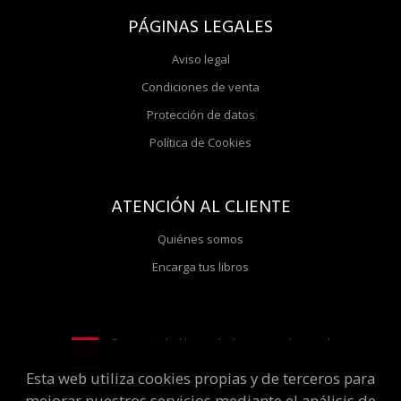
PÁGINAS LEGALES
Aviso legal
Condiciones de venta
Protección de datos
Política de Cookies
ATENCIÓN AL CLIENTE
Quiénes somos
Encarga tus libros
Esta actividad ha recibido una ayuda para la
modernización de librerías de la Comunidad de
Madrid correspondiente al año 2025
Esta web utiliza cookies propias y de terceros para
mejorar nuestros servicios mediante el análisis de