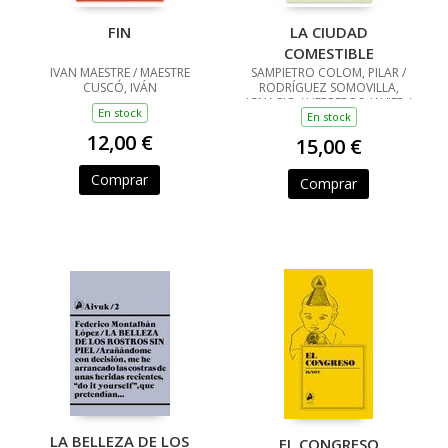
FIN
LA CIUDAD
COMESTIBLE
IVAN MAESTRE / MAESTRE
SAMPIETRO COLOM, PILAR /
CUSCÓ, IVÁN
RODRÍGUEZ SOMOVILLA,
IGNACIO / HERREROS, JAVIER /
En stock
BAYO, JORGE / HERREROS
En stock
LAMAS, JABIER / BAYO LON,
12,00 €
15,00 €
JORGE
Comprar
Comprar
LA BELLEZA DE LOS
EL CONGRESO