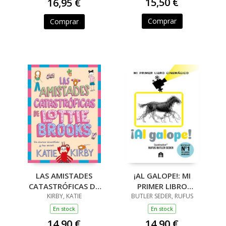
15,50 €
16,95 €
Comprar
Comprar
LAS AMISTADES
¡AL GALOPE!: MI
CATASTRÓFICAS DE
PRIMER LIBRO
LOTTIE BROOKS
KIRBY, KATIE
BUTLER SEDER, RUFUS
CINEMÁGICO
En stock
En stock
14,90 €
14,90 €