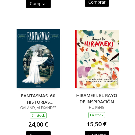
Comprar
Comprar
HIRAMEKI. EL RAYO
FANTASMAS. 60
DE INSPIRACIÓN
HISTORIAS
HU,PENG
GALAND, ALEXANDER
ESPECTRALES
En stock
En stock
15,50 €
24,00 €