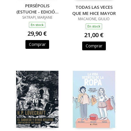
PERSÉPOLIS
TODAS LAS VECES
(ESTUCHE - EDICIÓN
QUE ME HICE MAYOR
25 ANIVERSARIO)
SATRAPI, MARJANE
MACAIONE, GIULIO
En stock
En stock
29,90 €
21,00 €
Comprar
Comprar