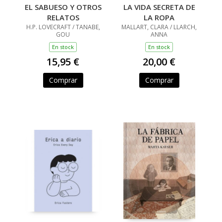
EL SABUESO Y OTROS
LA VIDA SECRETA DE
RELATOS
LA ROPA
H.P. LOVECRAFT / TANABE,
MALLART, CLARA / LLARCH,
GOU
ANNA
En stock
En stock
15,95 €
20,00 €
Comprar
Comprar