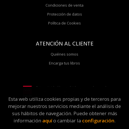
Condiciones de venta
Protección de datos
Política de Cookies
ATENCIÓN AL CLIENTE
Quiénes somos
Encarga tus libros
Esta actividad ha recibido una ayuda para la
modernización de librerías de la Comunidad de
Madrid correspondiente al año 2025
Esta web utiliza cookies propias y de terceros para
mejorar nuestros servicios mediante el análisis de
sus hábitos de navegación. Puede obtener más
2026 ©
Molar Discos y Libros
. Todos los Derechos
información
aquí
o cambiar la
configuración
.
Reservados |
Grupo Trevenque