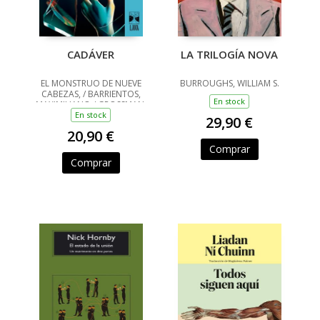
CADÁVER
LA TRILOGÍA NOVA
EL MONSTRUO DE NUEVE
BURROUGHS, WILLIAM S.
CABEZAS, / BARRIENTOS,
En stock
MAXIMILIANO / GROSSMAN,
LUCILA / ANCIRA, LOLA /
En stock
29,90 €
RIVERO, GIOVANNA /
20,90 €
BARRAGÁN, LUIS CARLOS /
REYES, KAREN A
Comprar
Comprar