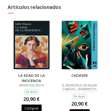
Artículos relacionados
LA EDAD DE LA
CADÁVER
INOCENCIA
WHARTON, EDITH
EL MONSTRUO DE NUEVE
CABEZAS, / BARRIENTOS,
En stock
MAXIMILIANO / GROSSMAN,
LUCILA / ANCIRA, LOLA /
En stock
20,90 €
RIVERO, GIOVANNA /
20,90 €
BARRAGÁN, LUIS CARLOS /
REYES, KAREN A
Comprar