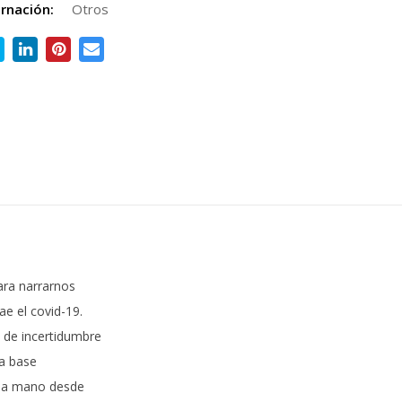
rnación:
Otros
ara narrarnos
e el covid-19.
 de incertidumbre
 a base
 la mano desde