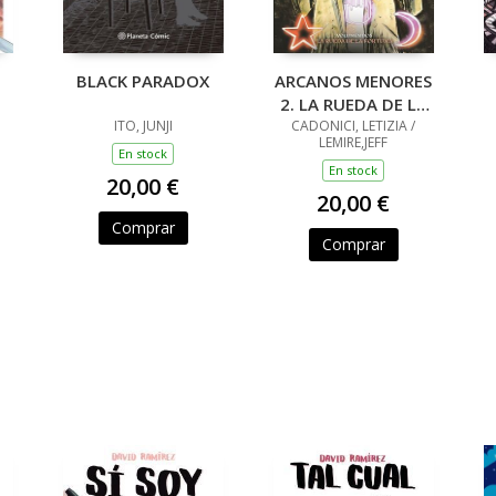
BLACK PARADOX
ARCANOS MENORES
2. LA RUEDA DE LA
ITO, JUNJI
CADONICI, LETIZIA /
FORTUNA
LEMIRE,JEFF
En stock
En stock
20,00 €
20,00 €
Comprar
Comprar