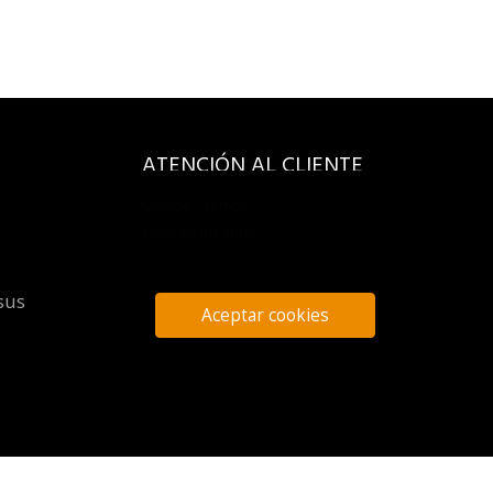
ATENCIÓN AL CLIENTE
Quiénes somos
Encarga tus libros
sus
Aceptar cookies
s de la
evenque