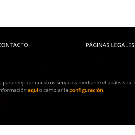
CONTACTO
PÁGINAS LEGALES
(+34) 911 725 740
Aviso legal
info@molardiscosylibros.com
Condiciones de venta
Formulario de contacto
Protección de datos
Política de Cookies
os para mejorar nuestros servicios mediante el análisis de 
información
aquí
o cambiar la
configuración
.
Esta actividad ha recibido una ayuda para la modernización de librería
Comunidad de Madrid correspondiente al año 2025
Molar Discos y Libros
. Todos los Derechos Reservados |
Grupo Tr