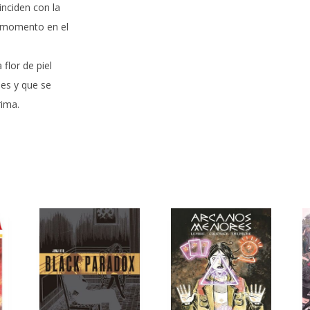
nciden con la
o momento en el
flor de piel
les y que se
rima.