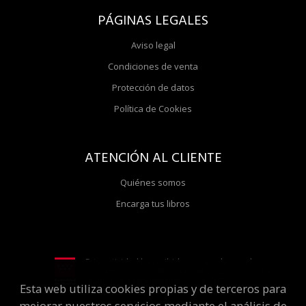
PÁGINAS LEGALES
Aviso legal
Condiciones de venta
Protección de datos
Política de Cookies
ATENCIÓN AL CLIENTE
Quiénes somos
Encarga tus libros
Esta actividad ha recibido una ayuda para la
modernización de librerías de la Comunidad de
Madrid correspondiente al año 2025
Esta web utiliza cookies propias y de terceros para
mejorar nuestros servicios mediante el análisis de