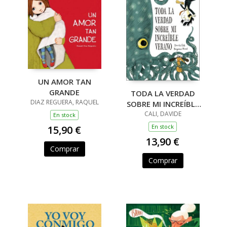
UN AMOR TAN
GRANDE
TODA LA VERDAD
DIAZ REGUERA, RAQUEL
SOBRE MI INCREÍBLE
CALI, DAVIDE
VERANO
En stock
En stock
15,90 €
13,90 €
Comprar
Comprar