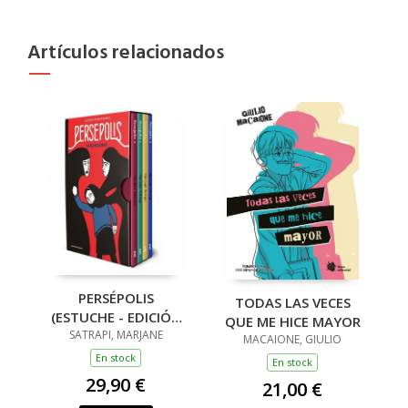
Artículos relacionados
PERSÉPOLIS
TODAS LAS VECES
(ESTUCHE - EDICIÓN
QUE ME HICE MAYOR
25 ANIVERSARIO)
SATRAPI, MARJANE
MACAIONE, GIULIO
En stock
En stock
29,90 €
21,00 €