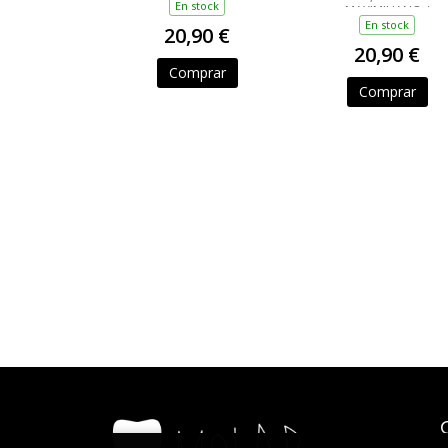
En stock
MAXIMILIANO /
GROSSMAN, LUCILA /
En stock
20,90 €
ANCIRA, LOLA / RIVERO
20,90 €
GIOVANNA / BARRAGÁ
LUIS CARLOS / REYES,
Comprar
KAREN A
Comprar