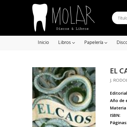
Inicio
Libros
Papelería
Disc
EL C
J. ROD
Editorial
Año de 
Materia
ISBN:
Páginas