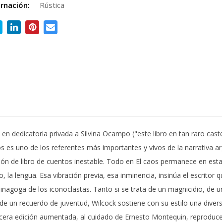
rnación:
Rústica
 en dedicatoria privada a Silvina Ocampo ("este libro en tan raro cast
os es uno de los referentes más importantes y vivos de la narrativa a
ción de libro de cuentos inestable. Todo en El caos permanece en esta
, la lengua. Esa vibración previa, esa inminencia, insinúa el escritor q
a sinagoga de los iconoclastas. Tanto si se trata de un magnicidio, de
e un recuerdo de juventud, Wilcock sostiene con su estilo una diver
rcera edición aumentada, al cuidado de Ernesto Montequin, reproduc