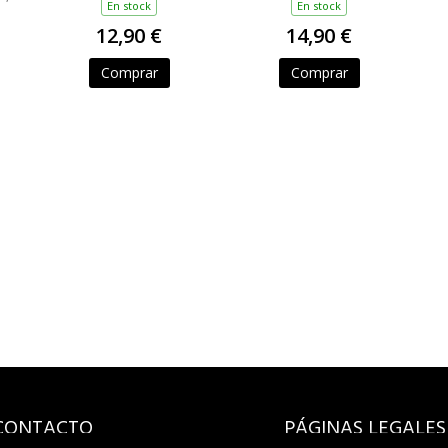
En stock
En stock
12,90 €
14,90 €
,
N,
Comprar
Comprar
CONTACTO
PÁGINAS LEGALES