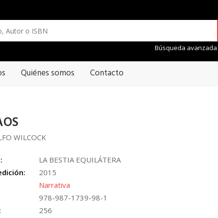
Búsqueda avanzada
os
Quiénes somos
Contacto
AOS
OLFO WILCOCK
:
LA BESTIA EQUILÁTERA
edición:
2015
Narrativa
978-987-1739-98-1
:
256