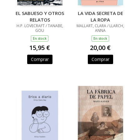
EL SABUESO Y OTROS
LA VIDA SECRETA DE
RELATOS
LA ROPA
H.P. LOVECRAFT / TANABE,
MALLART, CLARA / LLARCH,
GOU
ANNA
En stock
En stock
15,95 €
20,00 €
Comprar
Comprar