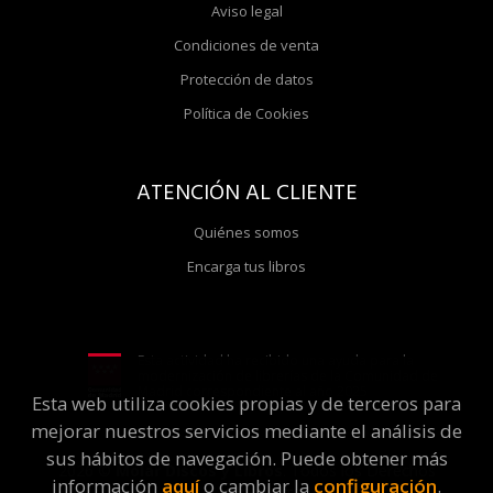
Aviso legal
Condiciones de venta
Protección de datos
Política de Cookies
ATENCIÓN AL CLIENTE
Quiénes somos
Encarga tus libros
Esta actividad ha recibido una ayuda para la
modernización de librerías de la Comunidad de
Madrid correspondiente al año 2025
Esta web utiliza cookies propias y de terceros para
mejorar nuestros servicios mediante el análisis de
sus hábitos de navegación. Puede obtener más
2026 ©
Molar Discos y Libros
. Todos los Derechos
información
aquí
o cambiar la
configuración
.