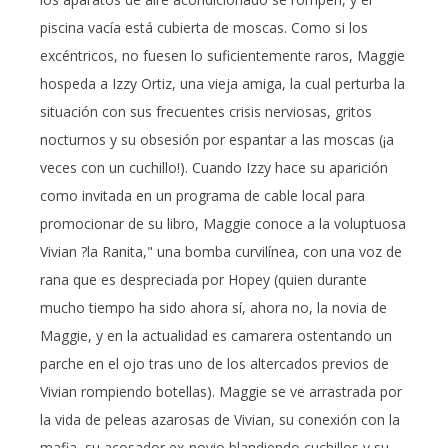
piscina vacía está cubierta de moscas. Como si los
excéntricos, no fuesen lo suficientemente raros, Maggie
hospeda a Izzy Ortiz, una vieja amiga, la cual perturba la
situación con sus frecuentes crisis nerviosas, gritos
nocturnos y su obsesión por espantar a las moscas (¡a
veces con un cuchillo!). Cuando Izzy hace su aparición
como invitada en un programa de cable local para
promocionar de su libro, Maggie conoce a la voluptuosa
Vivian ?la Ranita," una bomba curvilínea, con una voz de
rana que es despreciada por Hopey (quien durante
mucho tiempo ha sido ahora sí, ahora no, la novia de
Maggie, y en la actualidad es camarera ostentando un
parche en el ojo tras uno de los altercados previos de
Vivian rompiendo botellas). Maggie se ve arrastrada por
la vida de peleas azarosas de Vivian, su conexión con la
mafia, su acosador ex-novio blandiendo cuchillos y su