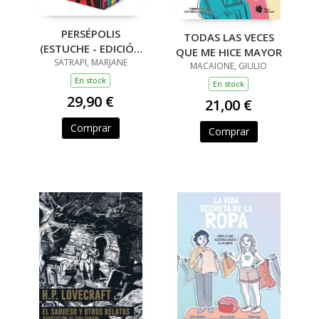
PERSÉPOLIS
TODAS LAS VECES
(ESTUCHE - EDICIÓN
QUE ME HICE MAYOR
25 ANIVERSARIO)
SATRAPI, MARJANE
MACAIONE, GIULIO
En stock
En stock
29,90 €
21,00 €
Comprar
Comprar