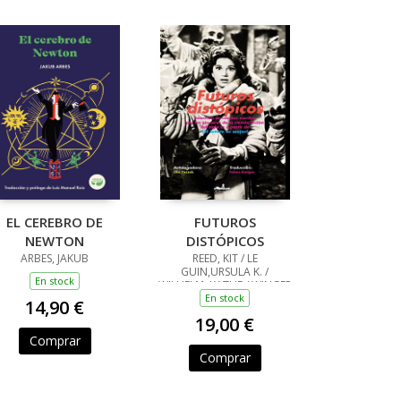
EL CEREBRO DE
FUTUROS
NEWTON
DISTÓPICOS
ARBES, JAKUB
REED, KIT / LE
GUIN,URSULA K. /
En stock
WILHELM, KATHE / WINGER
HARRIS, CLARE / GLASER,
En stock
14,90 €
ALICE / TIPTREE JR, JAMES /
19,00 €
ZIMMER BRADLEY, MARION
/ JAY WELLS, JOHN
Comprar
Comprar