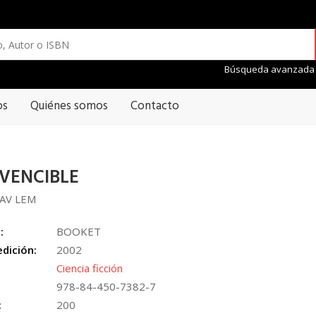
Búsqueda avanzada
os
Quiénes somos
Contacto
NVENCIBLE
LAV LEM
:
BOOKET
edición:
2002
Ciencia ficción
978-84-450-7382-7
:
200