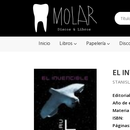
Inicio
Libros
Papelería
Disc
EL I
STANIS
Editorial
Año de 
Materia
ISBN:
Páginas