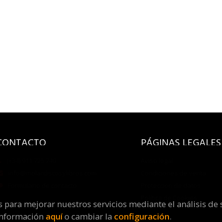
CONTACTO
PÁGINAS LEGALES
(+34) 911 725 740
Aviso legal
info@molardiscosylibros.com
Condiciones de venta
Formulario de contacto
Protección de datos
Política de Cookies
os para mejorar nuestros servicios mediante el análisis de 
información
aquí
o cambiar la
configuración
.