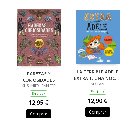
LA TERRIBLE ADÈLE
RAREZAS Y
EXTRA 1. UNA NOCHE
CURIOSIDADES
CON MI CANGURA
MR TAN
KUSHNIER, JENNIFER
En stock
En stock
12,90 €
12,95 €
Comprar
Comprar