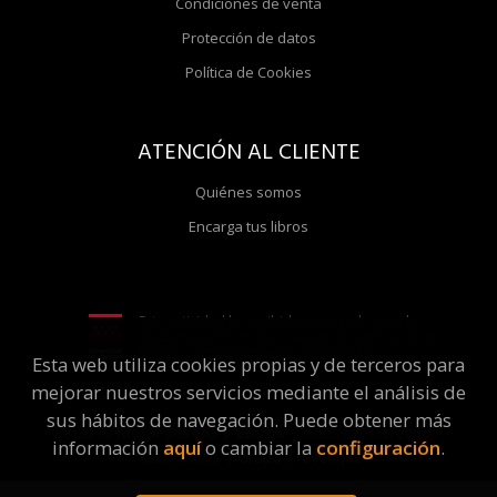
Condiciones de venta
Protección de datos
Política de Cookies
ATENCIÓN AL CLIENTE
Quiénes somos
Encarga tus libros
Esta actividad ha recibido una ayuda para la
modernización de librerías de la Comunidad de
Madrid correspondiente al año 2025
Esta web utiliza cookies propias y de terceros para
mejorar nuestros servicios mediante el análisis de
sus hábitos de navegación. Puede obtener más
2026 ©
Molar Discos y Libros
. Todos los Derechos
información
aquí
o cambiar la
configuración
.
Reservados |
Grupo Trevenque