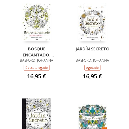
BOSQUE
JARDÍN SECRETO
ENCANTADO.
BASFORD, JOHANNA
EDICIÓN PARA
BASFORD, JOHANNA
ARTISTAS
Descatalogado
Agotado
16,95 €
16,95 €