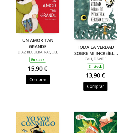
UN AMOR TAN
GRANDE
TODA LA VERDAD
DIAZ REGUERA, RAQUEL
SOBRE MI INCREÍBLE
CALI, DAVIDE
VERANO
En stock
En stock
15,90 €
13,90 €
Comprar
Comprar