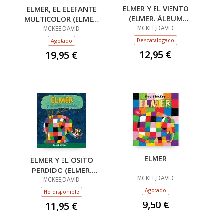
ELMER Y EL VIENTO
ELMER, EL ELEFANTE
(ELMER. ÁLBUM
MULTICOLOR (ELMER.
ILUSTRADO)
MCKEE,DAVID
RECOPILATORIO DE
MCKEE,DAVID
ÁLBUMES
Descatalogado
Agotado
ILUSTRADOS)
12,95 €
19,95 €
ELMER
ELMER Y EL OSITO
PERDIDO (ELMER.
MCKEE,DAVID
ÁLBUM ILUSTRADO)
MCKEE,DAVID
Agotado
No disponible
9,50 €
11,95 €