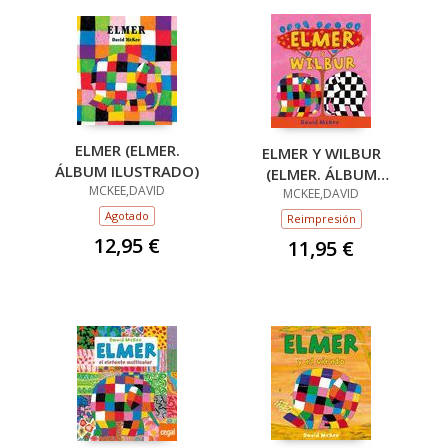
ELMER (ELMER.
ELMER Y WILBUR
ÁLBUM ILUSTRADO)
(ELMER. ÁLBUM
MCKEE,DAVID
ILUSTRADO)
MCKEE,DAVID
Agotado
Reimpresión
12,95 €
11,95 €