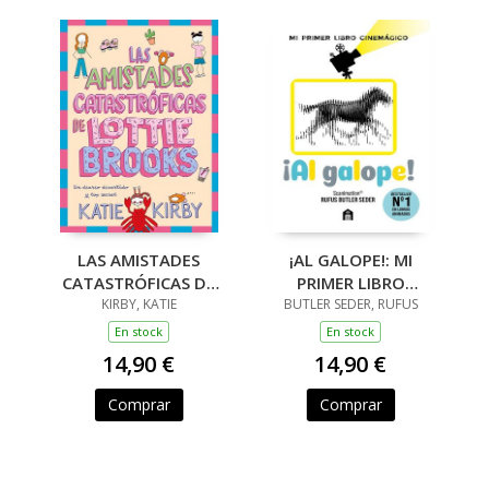
LAS AMISTADES
¡AL GALOPE!: MI
CATASTRÓFICAS DE
PRIMER LIBRO
LOTTIE BROOKS
KIRBY, KATIE
BUTLER SEDER, RUFUS
CINEMÁGICO
En stock
En stock
14,90 €
14,90 €
Comprar
Comprar