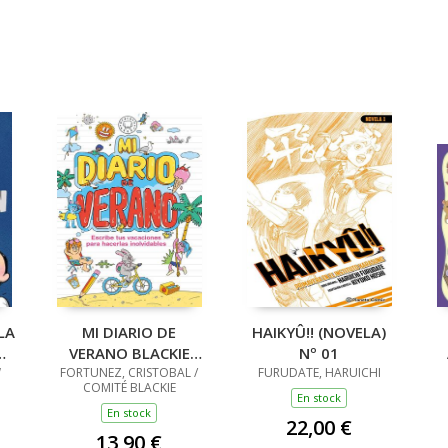
LA
MI DIARIO DE
HAIKYÛ!! (NOVELA)
VERANO BLACKIE
Nº 01
W
FORTUNEZ, CRISTOBAL /
BOOKS
FURUDATE, HARUICHI
COMITÉ BLACKIE
En stock
En stock
22,00 €
13,90 €