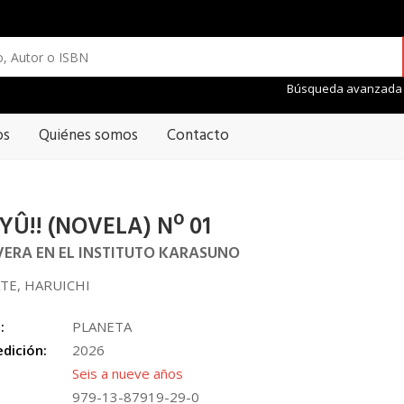
Búsqueda avanzada
os
Quiénes somos
Contacto
YÛ!! (NOVELA) Nº 01
ERA EN EL INSTITUTO KARASUNO
TE, HARUICHI
:
PLANETA
edición:
2026
Seis a nueve años
979-13-87919-29-0