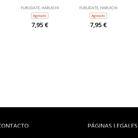
I
FURUDATE, HARUICHI
FURUDATE, HARUICHI
Agotado
Agotado
7,95 €
7,95 €
CONTACTO
PÁGINAS LEGALES
(+34) 911 725 740
Aviso legal