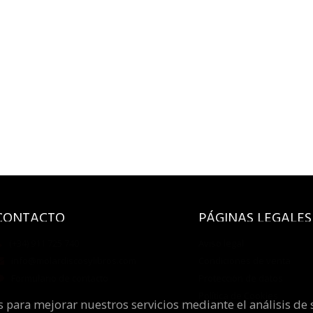
CONTACTO
PÁGINAS LEGALES
(+34) 911 725 740
Aviso legal
info@molardiscosylibros.com
Condiciones de venta
Formulario de contacto
Protección de datos
Política de Cookies
os para mejorar nuestros servicios mediante el análisis de 