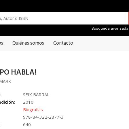
Búsqueda avanzada
os
Quiénes somos
Contacto
PO HABLA!
MARX
:
SEIX BARRAL
edición:
2010
Biografías
978-84-322-2877-3
:
640