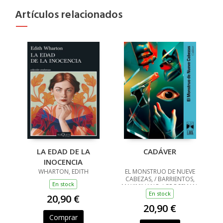
Artículos relacionados
LA EDAD DE LA
CADÁVER
INOCENCIA
WHARTON, EDITH
EL MONSTRUO DE NUEVE
CABEZAS, / BARRIENTOS,
En stock
MAXIMILIANO / GROSSMAN,
LUCILA / ANCIRA, LOLA /
En stock
20,90 €
RIVERO, GIOVANNA /
20,90 €
BARRAGÁN, LUIS CARLOS /
REYES, KAREN A
Comprar