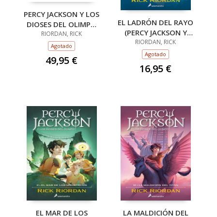
PERCY JACKSON Y LOS
EL LADRÓN DEL RAYO
DIOSES DEL OLIMPO
(PERCY JACKSON Y
(ESTUCHE CON: EL
RIORDAN, RICK
LOS DIOSES DEL
RIORDAN, RICK
LADRÓN DEL RAYOEL
Agotado
OLIMPO 1)
MAR DE
Agotado
49,95 €
16,95 €
EL MAR DE LOS
LA MALDICIÓN DEL