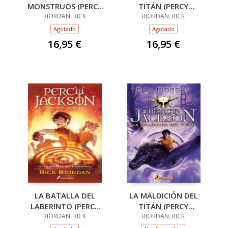
MONSTRUOS (PERCY
TITÁN (PERCY
JACKSON Y LOS
RIORDAN, RICK
JACKSON Y LOS
RIORDAN, RICK
DIOSES DEL OLIMPO
DIOSES DEL OLIMPO
Agotado
Agotado
2)
3)
16,95 €
16,95 €
LA BATALLA DEL
LA MALDICIÓN DEL
LABERINTO (PERCY
TITÁN (PERCY
JACKSON Y LOS
RIORDAN, RICK
JACKSON Y LOS
RIORDAN, RICK
DIOSES DEL OLIMPO
DIOSES DEL OLIMPO