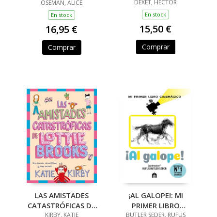
DEXET, HECTOR
OSEMAN, ALICE
En stock
En stock
15,50 €
16,95 €
Comprar
Comprar
LAS AMISTADES
¡AL GALOPE!: MI
CATASTRÓFICAS DE
PRIMER LIBRO
LOTTIE BROOKS
KIRBY, KATIE
BUTLER SEDER, RUFUS
CINEMÁGICO