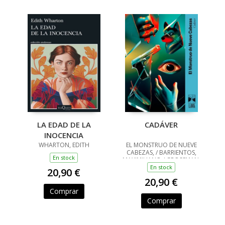
LA EDAD DE LA
CADÁVER
INOCENCIA
WHARTON, EDITH
EL MONSTRUO DE NUEVE
CABEZAS, / BARRIENTOS,
En stock
MAXIMILIANO / GROSSMAN,
LUCILA / ANCIRA, LOLA /
En stock
20,90 €
RIVERO, GIOVANNA /
20,90 €
BARRAGÁN, LUIS CARLOS /
REYES, KAREN A
Comprar
Comprar