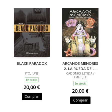
BLACK PARADOX
ARCANOS MENORES
2. LA RUEDA DE LA
ITO, JUNJI
CADONICI, LETIZIA /
FORTUNA
LEMIRE,JEFF
En stock
En stock
20,00 €
20,00 €
Comprar
Comprar