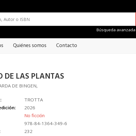
Búsqueda avanzada
os
Quiénes somos
Contacto
O DE LAS PLANTAS
ARDA DE BINGEN,
:
TROTTA
edición:
2026
No ficción
978-84-1364-349-6
:
232