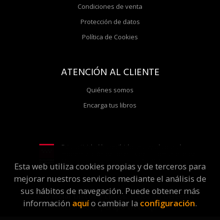
Condiciones de venta
Protección de datos
Política de Cookies
ATENCIÓN AL CLIENTE
Quiénes somos
Encarga tus libros
Esta actividad ha recibido una ayuda para la
modernización de librerías de la Comunidad de
Madrid correspondiente al año 2025
Esta web utiliza cookies propias y de terceros para
mejorar nuestros servicios mediante el análisis de
sus hábitos de navegación. Puede obtener más
2026 ©
Molar Discos y Libros
. Todos los Derechos
información
aquí
o cambiar la
configuración
.
Reservados |
Grupo Trevenque