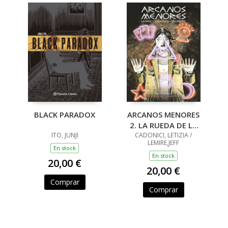
BLACK PARADOX
ARCANOS MENORES
2. LA RUEDA DE LA
ITO, JUNJI
CADONICI, LETIZIA /
FORTUNA
LEMIRE,JEFF
En stock
En stock
20,00 €
20,00 €
Comprar
Comprar