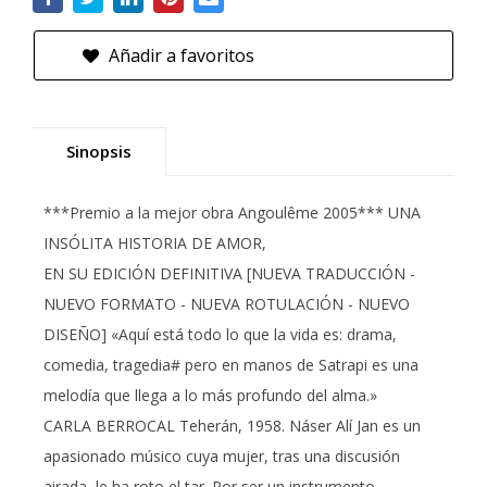
Añadir a favoritos
Sinopsis
***Premio a la mejor obra Angoulême 2005*** UNA
INSÓLITA HISTORIA DE AMOR,
EN SU EDICIÓN DEFINITIVA [NUEVA TRADUCCIÓN -
NUEVO FORMATO - NUEVA ROTULACIÓN - NUEVO
DISEÑO] «Aquí está todo lo que la vida es: drama,
comedia, tragedia# pero en manos de Satrapi es una
melodía que llega a lo más profundo del alma.»
CARLA BERROCAL Teherán, 1958. Náser Alí Jan es un
apasionado músico cuya mujer, tras una discusión
airada, le ha roto el tar. Por ser un instrumento