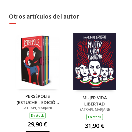
Otros artículos del autor
PERSÉPOLIS
MUJER VIDA
(ESTUCHE - EDICIÓN
LIBERTAD
25 ANIVERSARIO)
SATRAPI, MARJANE
SATRAPI, MARJANE
En stock
En stock
29,90 €
31,90 €