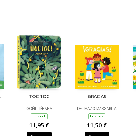
A
TOC TOC
¡GRACIAS!
GOÑI, LIÉBANA
DEL MAZO,MARGARITA
En stock
En stock
11,95 €
11,50 €