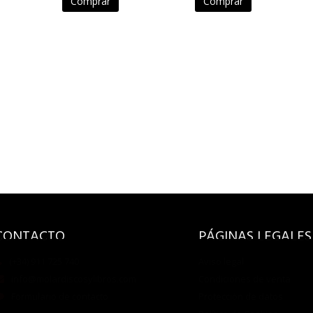
Comprar
Comprar
CONTACTO
PÁGINAS LEGALES
(+34) 911 725 740
Aviso legal
info@molardiscosylibros.com
Condiciones de venta
Formulario de contacto
Protección de datos