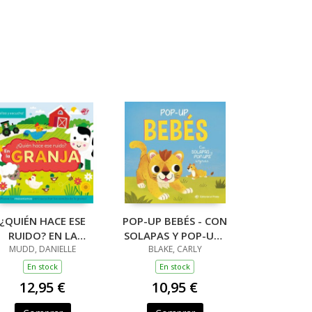
¿QUIÉN HACE ESE
POP-UP BEBÉS - CON
RUIDO? EN LA
SOLAPAS Y POP-UPS
MUDD, DANIELLE
GRANJA
BLAKE, CARLY
SORPRESA
En stock
En stock
12,95 €
10,95 €