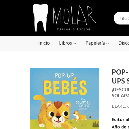
Inicio
Libros
Papelería
Disc
POP-
UPS 
¡DESCU
SOLAPA
BLAKE, 
Editorial
Año de 