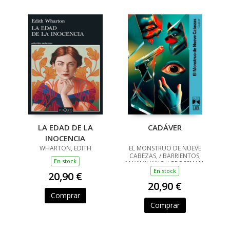
LA EDAD DE LA
CADÁVER
INOCENCIA
WHARTON, EDITH
EL MONSTRUO DE NUEVE
CABEZAS, / BARRIENTOS,
En stock
MAXIMILIANO / GROSSMAN,
LUCILA / ANCIRA, LOLA /
En stock
20,90 €
RIVERO, GIOVANNA /
20,90 €
BARRAGÁN, LUIS CARLOS /
REYES, KAREN A
Comprar
Comprar