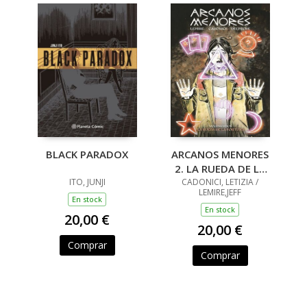
BLACK PARADOX
ARCANOS MENORES
2. LA RUEDA DE LA
ITO, JUNJI
CADONICI, LETIZIA /
FORTUNA
LEMIRE,JEFF
En stock
En stock
20,00 €
20,00 €
Comprar
Comprar