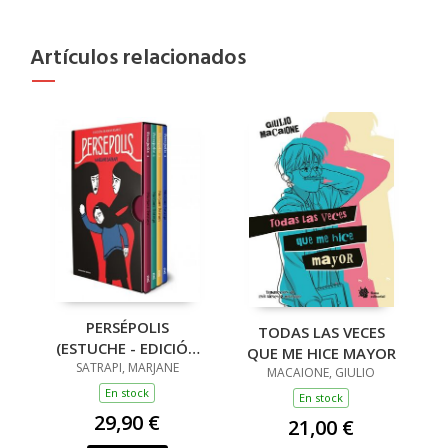
Artículos relacionados
PERSÉPOLIS
TODAS LAS VECES
(ESTUCHE - EDICIÓN
QUE ME HICE MAYOR
25 ANIVERSARIO)
SATRAPI, MARJANE
MACAIONE, GIULIO
En stock
En stock
29,90 €
21,00 €