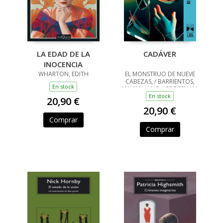
LA EDAD DE LA
CADÁVER
INOCENCIA
WHARTON, EDITH
EL MONSTRUO DE NUEVE
CABEZAS, / BARRIENTOS,
En stock
MAXIMILIANO / GROSSMAN,
LUCILA / ANCIRA, LOLA /
En stock
20,90 €
RIVERO, GIOVANNA /
20,90 €
BARRAGÁN, LUIS CARLOS /
REYES, KAREN A
Comprar
Comprar