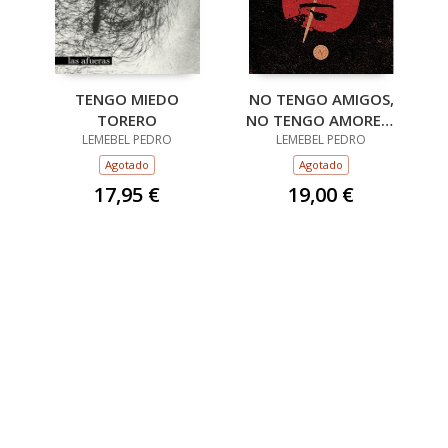
TENGO MIEDO
NO TENGO AMIGOS,
TORERO
NO TENGO AMORES :
LEMEBEL PEDRO
EXTRACTOS DE
LEMEBEL PEDRO
ENTREVISTAS A
Agotado
Agotado
PEDRO LEMEBEL / ED
17,95 €
19,00 €