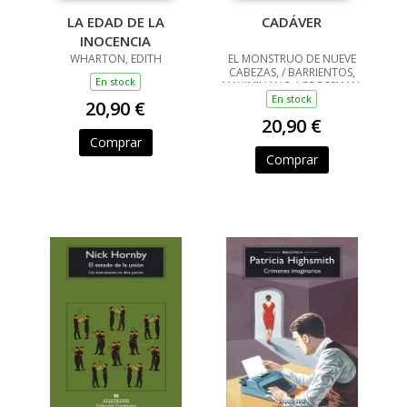
LA EDAD DE LA
CADÁVER
INOCENCIA
WHARTON, EDITH
EL MONSTRUO DE NUEVE
CABEZAS, / BARRIENTOS,
En stock
MAXIMILIANO / GROSSMAN,
LUCILA / ANCIRA, LOLA /
En stock
20,90 €
RIVERO, GIOVANNA /
20,90 €
BARRAGÁN, LUIS CARLOS /
REYES, KAREN A
Comprar
Comprar