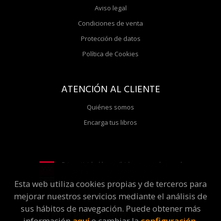
Aviso legal
Condiciones de venta
Protección de datos
Política de Cookies
ATENCIÓN AL CLIENTE
Quiénes somos
Encarga tus libros
Esta actividad ha recibido una ayuda para la
modernización de librerías de la Comunidad de
Madrid correspondiente al año 2025
Esta web utiliza cookies propias y de terceros para
mejorar nuestros servicios mediante el análisis de
sus hábitos de navegación. Puede obtener más
2026 ©
Molar Discos y Libros
. Todos los Derechos
información
aquí
o cambiar la
configuración
.