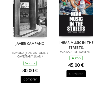
I HEAR MUSIC IN THE
JAVIER CAMPANO
STREETS.
VVA.AA / TIM LAWRENCE
BAYONA, JUAN ANTONIO /
CAVESTANY, JUAN /
En stock
FERNÁNDEZ-SANTOS, ELSA
En stock
45,00 €
30,00 €
Comprar
Comprar