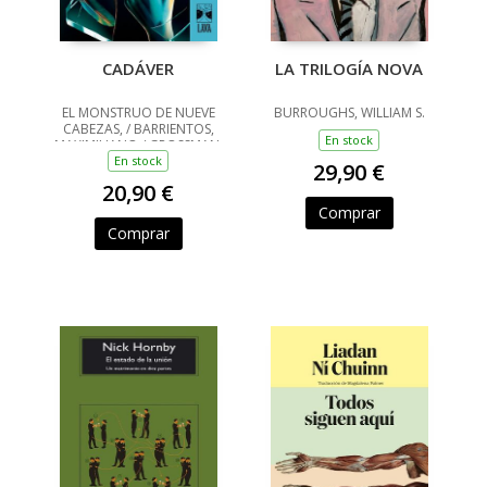
CADÁVER
LA TRILOGÍA NOVA
EL MONSTRUO DE NUEVE
BURROUGHS, WILLIAM S.
CABEZAS, / BARRIENTOS,
En stock
MAXIMILIANO / GROSSMAN,
LUCILA / ANCIRA, LOLA /
En stock
29,90 €
RIVERO, GIOVANNA /
20,90 €
BARRAGÁN, LUIS CARLOS /
REYES, KAREN A
Comprar
Comprar