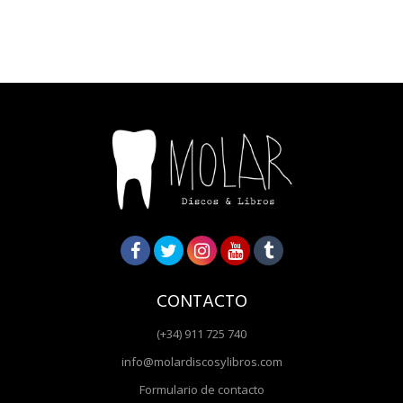
CONTACTO
(+34) 911 725 740
info@molardiscosylibros.com
Formulario de contacto