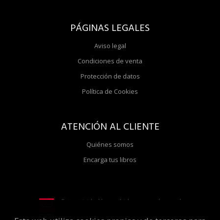
PÁGINAS LEGALES
Aviso legal
Condiciones de venta
Protección de datos
Política de Cookies
ATENCIÓN AL CLIENTE
Quiénes somos
Encarga tus libros
Esta actividad ha recibido una ayuda para la
modernización de librerías de la Comunidad de
Madrid correspondiente al año 2025