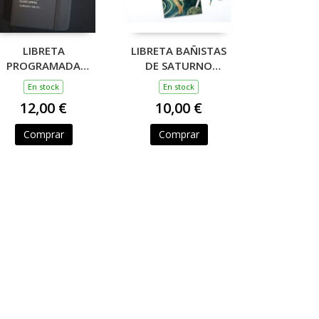
LIBRETA
LIBRETA BAÑISTAS
PROGRAMADA
DE SATURNO
FILOSÓFICAMENTE
EDICION LIMITADA
En stock
En stock
12,00 €
10,00 €
Comprar
Comprar