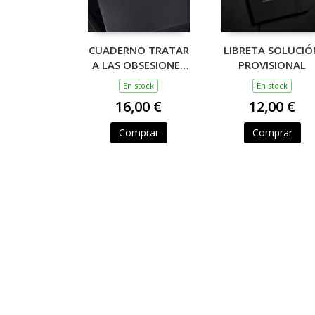
CUADERNO TRATAR
LIBRETA SOLUCIÓ
A LAS OBSESIONES
PROVISIONAL
CON LA MÁXIMA
En stock
En stock
SIMPATÍA
16,00 €
12,00 €
Comprar
Comprar