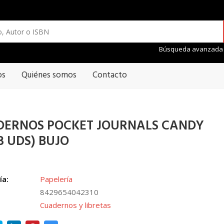
Búsqueda avanzada
os
Quiénes somos
Contacto
DERNOS POCKET JOURNALS CANDY
 3 UDS) BUJO
ía:
Papelería
8429654042310
Cuadernos y libretas