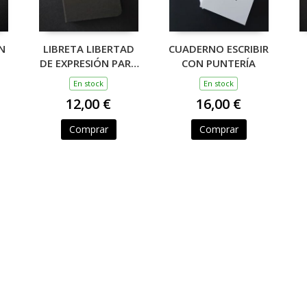
N
LIBRETA LIBERTAD
CUADERNO ESCRIBIR
DE EXPRESIÓN PARA
CON PUNTERÍA
LAS NEUROSIS
En stock
En stock
12,00 €
16,00 €
Comprar
Comprar