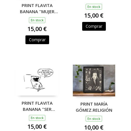
"EDUCACIÓN
PRINT FLAVITA
En stock
LITERARIA"
BANANA "MUJER
15,00 €
FELIZ LEYENDO"
En stock
Comprar
15,00 €
Comprar
PRINT FLAVITA
PRINT MARÍA
BANANA "SER
GÓMEZ.RELIGIÓN
FEMINISTA"
En stock
En stock
15,00 €
10,00 €