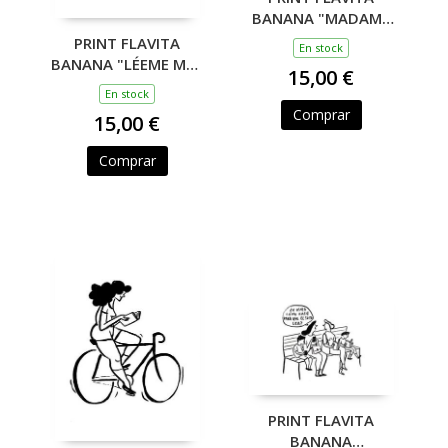
BANANA "MADAME
BOVARY"
PRINT FLAVITA
En stock
BANANA "LÉEME MÁS
15,00 €
FUERTE"
En stock
Comprar
15,00 €
Comprar
PRINT FLAVITA
BANANA