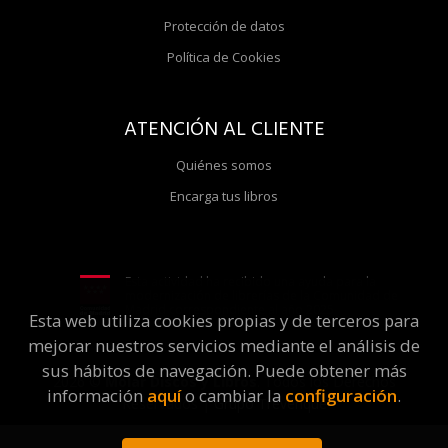
Protección de datos
Política de Cookies
ATENCIÓN AL CLIENTE
Quiénes somos
Encarga tus libros
Esta actividad ha recibido una ayuda para la
modernización de librerías de la Comunidad de
Madrid correspondiente al año 2025
Esta web utiliza cookies propias y de terceros para
mejorar nuestros servicios mediante el análisis de
sus hábitos de navegación. Puede obtener más
2026 ©
Molar Discos y Libros
. Todos los Derechos
información
aquí
o cambiar la
configuración
.
Reservados |
Grupo Trevenque