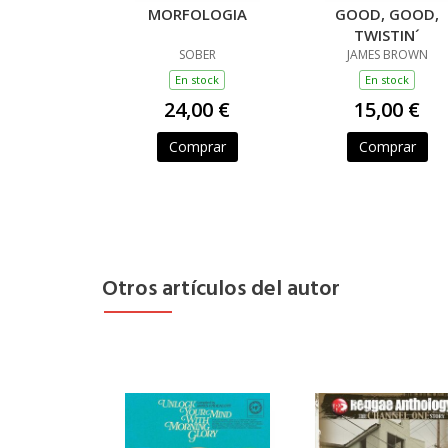
MORFOLOGIA
GOOD, GOOD,
TWISTIN´
SOBER
JAMES BROWN
En stock
En stock
24,00 €
15,00 €
Comprar
Comprar
Otros artículos del autor