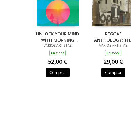
UNLOCK YOUR MIND
REGGAE
WITH MORNING
ANTHOLOGY: TH
GLORY: COMPILED
VARIOS ARTISTAS
CHANNEL ONE
VARIOS ARTISTAS
BY JAMES ENDEACOT
STORY (3LP)
En stock
En stock
(2LP)T
52,00 €
29,00 €
Comprar
Comprar