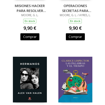
MISIONES HACKER
OPERACIONES
PARA RESOLVER
SECRETAS PARA
MIENTRAS HACES
MOORE, G. L.
RESOLVER MIENTRAS
MOORE, G. L. / AYRES, L.
CACA
HACES CACA
En stock
En stock
9,90 €
9,90 €
Comprar
Comprar