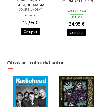
POLINA 4º EDICION
BOSQUE. MAGIA
TRADICIONAL
SQUIRE, LINDSAY
BASTIEN VIVES
En stock
En stock
12,95 €
24,95 €
Comprar
Comprar
Otros artículos del autor