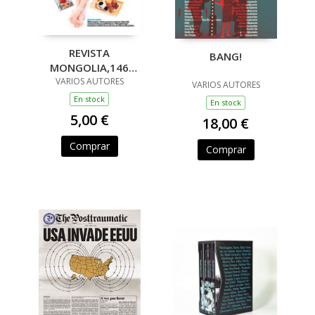
REVISTA
BANG!
MONGOLIA,146
VARIOS AUTORES
SEPTIEMBRE-
VARIOS AUTORES
OCTUBRE 2025
En stock
En stock
5,00 €
18,00 €
Comprar
Comprar