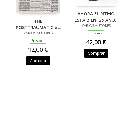
AHORA EL RITMO
ESTÁ BIEN. 25 AÑOS
THE
DE ENTREVISTAS EN
VARIOS AUTORES
POSTTRAUMATIC #9
STAF. ESPECIAL
- USA INVADE EEUU
VARIOS AUTORES
En stock
NÚMERO 50 (4
42,00 €
En stock
LIBROS BOX SET)
12,00 €
Comprar
Comprar