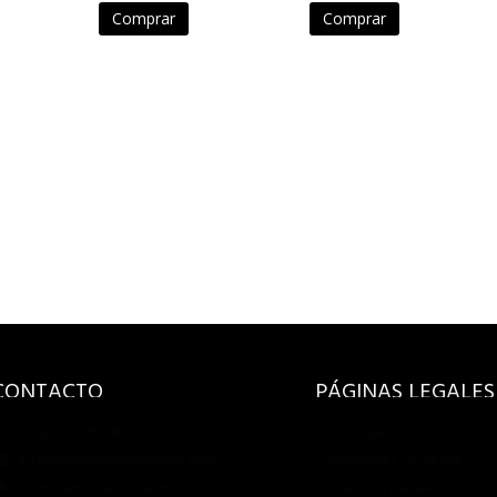
Comprar
Comprar
CONTACTO
PÁGINAS LEGALES
(+34) 911 725 740
Aviso legal
info@molardiscosylibros.com
Condiciones de venta
Formulario de contacto
Protección de datos