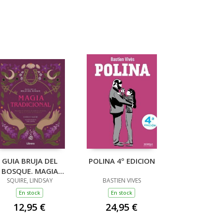
GUIA BRUJA DEL
POLINA 4º EDICION
BOSQUE. MAGIA
TRADICIONAL
SQUIRE, LINDSAY
BASTIEN VIVES
En stock
En stock
12,95 €
24,95 €