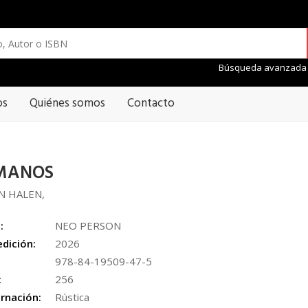
Búsqueda avanzada
os
Quiénes somos
Contacto
MANOS
N HALEN,
:
NEO PERSON
edición:
2026
978-84-19509-47-5
:
256
rnación:
Rústica