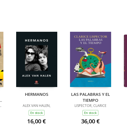
HERMANOS
LAS PALABRAS Y EL
TIEMPO
AS
.
ALEX VAN HALEN,
LISPECTOR, CLARICE
En stock
En stock
16,00 €
36,00 €