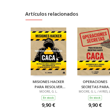
Artículos relacionados
MISIONES HACKER
OPERACIONES
PARA RESOLVER
SECRETAS PARA
MIENTRAS HACES
MOORE, G. L.
RESOLVER MIENTR
MOORE, G. L. / AYRES, L
CACA
HACES CACA
En stock
En stock
9,90 €
9,90 €