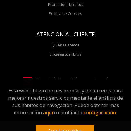
Protección de datos
Política de Cookies
ATENCIÓN AL CLIENTE
Quiénes somos
Encarga tus libros
Esta actividad ha recibido una ayuda para la
modernización de librerías de la Comunidad de
Madrid correspondiente al año 2025
Esta web utiliza cookies propias y de terceros para
mejorar nuestros servicios mediante el análisis de
sus hábitos de navegación. Puede obtener más
2026 ©
Molar Discos y Libros
. Todos los Derechos
información
aquí
o cambiar la
configuración
.
Reservados |
Grupo Trevenque
Aceptar cookies