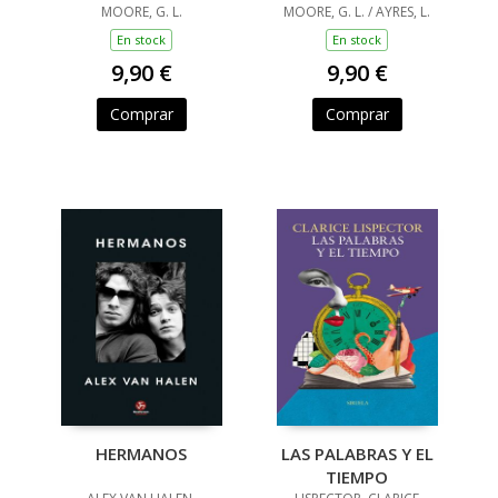
MIENTRAS HACES
MOORE, G. L.
RESOLVER MIENTRAS
MOORE, G. L. / AYRES, L.
CACA
HACES CACA
En stock
En stock
9,90 €
9,90 €
Comprar
Comprar
HERMANOS
LAS PALABRAS Y EL
TIEMPO