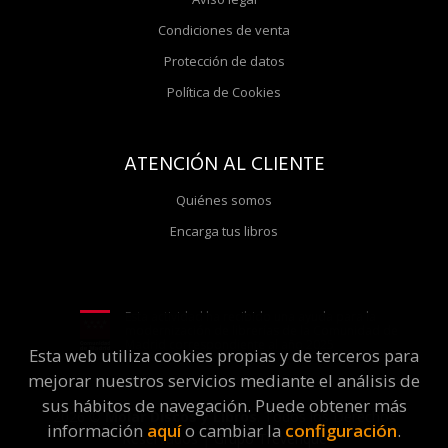
Condiciones de venta
Protección de datos
Política de Cookies
ATENCIÓN AL CLIENTE
Quiénes somos
Encarga tus libros
Esta actividad ha recibido una ayuda para la
modernización de librerías de la Comunidad de
Madrid correspondiente al año 2025
Esta web utiliza cookies propias y de terceros para
mejorar nuestros servicios mediante el análisis de
sus hábitos de navegación. Puede obtener más
2026 ©
Molar Discos y Libros
. Todos los Derechos
información
aquí
o cambiar la
configuración
.
Reservados |
Grupo Trevenque