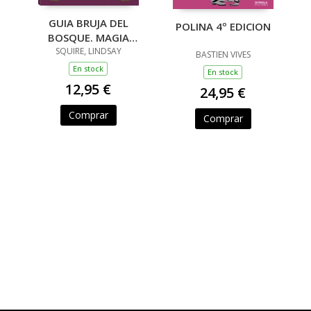
GUIA BRUJA DEL
POLINA 4º EDICION
BOSQUE. MAGIA
TRADICIONAL
SQUIRE, LINDSAY
BASTIEN VIVES
En stock
En stock
12,95 €
24,95 €
Comprar
Comprar