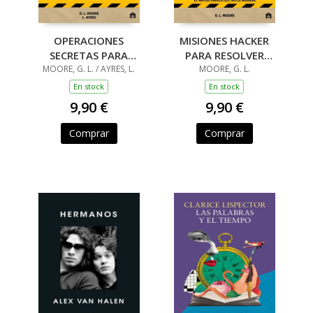
OPERACIONES
MISIONES HACKER
SECRETAS PARA
PARA RESOLVER
RESOLVER MIENTRAS
MOORE, G. L. / AYRES, L.
MIENTRAS HACES
MOORE, G. L.
HACES CACA
CACA
En stock
En stock
9,90 €
9,90 €
Comprar
Comprar