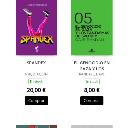
SPANDEX
EL GENOCIDIO EN
GAZA Y LOS
NIKI, JOAQUÍN
FANTASMAS DE
RANDALL, DAVE
SPOTIFY
En stock
En stock
20,00 €
8,00 €
Comprar
Comprar