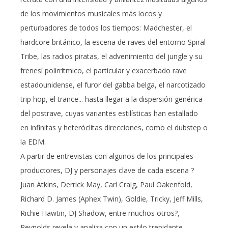
de los movimientos musicales más locos y
perturbadores de todos los tiempos: Madchester, el
hardcore británico, la escena de raves del entorno Spiral
Tribe, las radios piratas, el advenimiento del jungle y su
frenesí polirrítmico, el particular y exacerbado rave
estadounidense, el furor del gabba belga, el narcotizado
trip hop, el trance... hasta llegar a la dispersión genérica
del postrave, cuyas variantes estilísticas han estallado
en infinitas y heteróclitas direcciones, como el dubstep o
la EDM.
A partir de entrevistas con algunos de los principales
productores, DJ y personajes clave de cada escena ?
Juan Atkins, Derrick May, Carl Craig, Paul Oakenfold,
Richard D. James (Aphex Twin), Goldie, Tricky, Jeff Mills,
Richie Hawtin, DJ Shadow, entre muchos otros?,
Reynolds revela y analiza con un estilo trepidante,